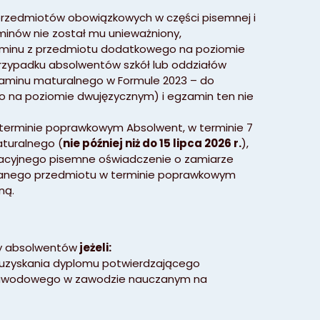
przedmiotów obowiązkowych w części pisemnej i
minów nie został mu unieważniony,
zaminu z przedmiotu dodatkowego na poziomie
rzypadku absolwentów szkół lub oddziałów
aminu maturalnego w Formule 2023 – do
 na poziomie dwujęzycznym) i egzamin ten nie
terminie poprawkowym Absolwent, w terminie 7
turalnego (
nie później niż do 15 lipca 2026 r.
),
cyjnego pisemne oświadczenie o zamiarze
danego przedmiotu w terminie poprawkowym
ną.
zy absolwentów
jeżeli:
o uzyskania dyplomu potwierdzającego
 zawodowego w zawodzie nauczanym na