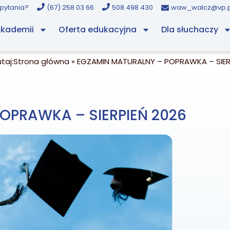
pytania?
(67) 258 03 66
508 498 430​
waw_walcz@vp.pl
Akademii
Oferta edukacyjna
Dla słuchaczy
taj:
Strona główna
»
EGZAMIN MATURALNY – POPRAWKA – SIER
OPRAWKA – SIERPIEŃ 2026