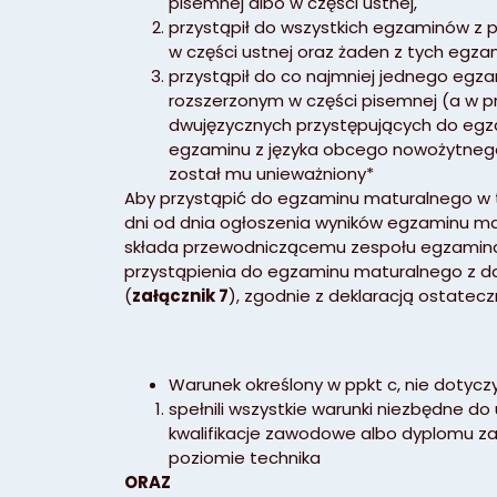
pisemnej albo w części ustnej,
przystąpił do wszystkich egzaminów z 
w części ustnej oraz żaden z tych egza
przystąpił do co najmniej jednego eg
rozszerzonym w części pisemnej (a w p
dwujęzycznych przystępujących do egz
egzaminu z języka obcego nowożytnego
został mu unieważniony*
Aby przystąpić do egzaminu maturalnego w 
dni od dnia ogłoszenia wyników egzaminu ma
składa przewodniczącemu zespołu egzamina
przystąpienia do egzaminu maturalnego z 
(
załącznik 7
), zgodnie z deklaracją ostatecz
Warunek określony w ppkt c, nie dotyc
spełnili wszystkie warunki niezbędne d
kwalifikacje zawodowe albo dyplomu
poziomie technika
ORAZ