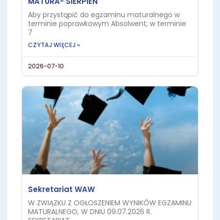
MATURA- SIERPIEŃ
Aby przystąpić do egzaminu maturalnego w
terminie poprawkowym Absolwent, w terminie
7
CZYTAJ WIĘCEJ »
2026-07-10
Sekretariat WAW
W ZWIĄZKU Z OGŁOSZENIEM WYNIKÓW EGZAMINU
MATURALNEGO, W DNIU 09.07.2026 R.