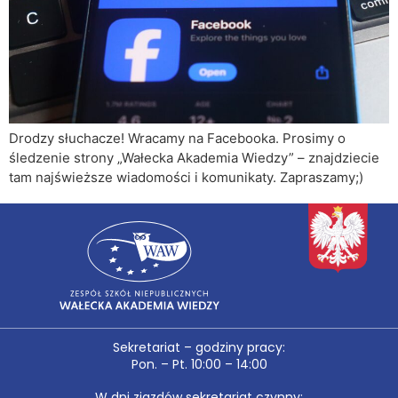
Drodzy słuchacze! Wracamy na Facebooka. Prosimy o
śledzenie strony „Wałecka Akademia Wiedzy” – znajdziecie
tam najświeższe wiadomości i komunikaty. Zapraszamy;)
Sekretariat – godziny pracy:
Pon. – Pt. 10:00 – 14:00
W dni zjazdów sekretariat czynny: